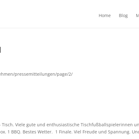
Home
Blog
M
I
nehmen/pressemitteilungen/page/2/
– Tisch. Viele gute und enthusiastische Tischfußballspielerinnen u
obox. 1 BBQ. Bestes Wetter. 1 Finale. Viel Freude und Spannung. Un