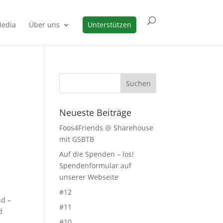
edia
Über uns
Unterstützen
Neueste Beiträge
Foos4Friends @ Sharehouse
mit GSBTB
Auf die Spenden – los!
Spendenformular auf
unserer Webseite
#12
nd –
#11
d
#10