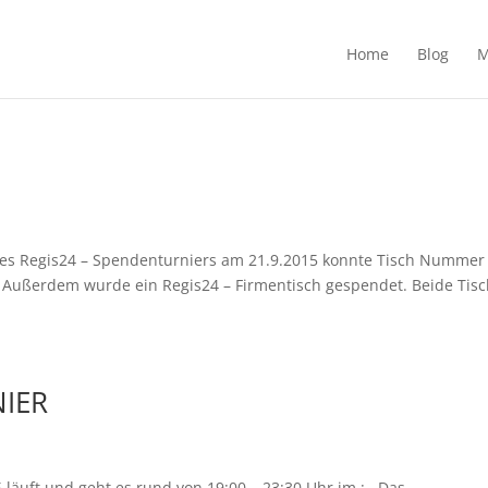
Home
Blog
M
des Regis24 – Spendenturniers am 21.9.2015 konnte Tisch Nummer
. Außerdem wurde ein Regis24 – Firmentisch gespendet. Beide Tis
IER
läuft und geht es rund von 19:00 – 23:30 Uhr im : Das