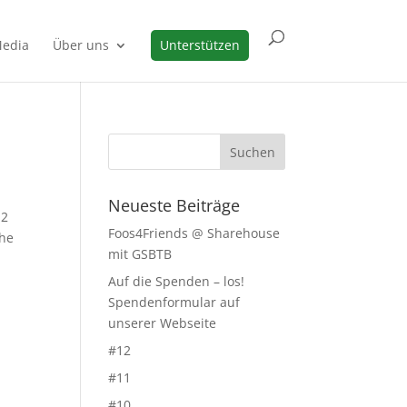
edia
Über uns
Unterstützen
Neueste Beiträge
 2
Foos4Friends @ Sharehouse
che
mit GSBTB
Auf die Spenden – los!
Spendenformular auf
unserer Webseite
#12
#11
#10