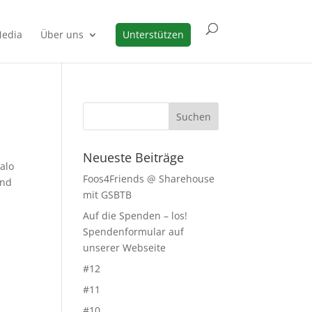
edia
Über uns
Unterstützen
Neueste Beiträge
alo
Foos4Friends @ Sharehouse
ind
mit GSBTB
Auf die Spenden – los!
Spendenformular auf
unserer Webseite
#12
#11
#10